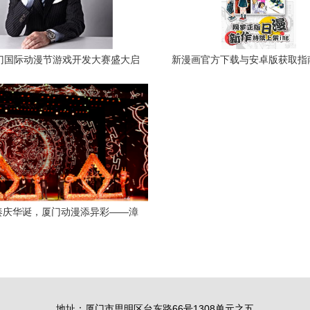
厦门国际动漫节游戏开发大赛盛大启
新漫画官方下载与安卓版获取指
动，共绘动漫开发新蓝图
门动漫产业开发环境解
奏庆华诞，厦门动漫添异彩——漳
发区举办建区24周年文艺晚会
地址：厦门市思明区台东路66号1308单元之五