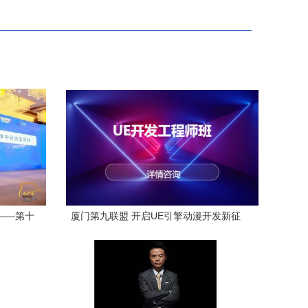
——第十
厦门第九联盟 开启UE引擎动漫开发新征
峰会盛大
途