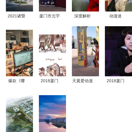
2021诸暨
厦门市元宇
深度解析
动漫迷
宝龙商业广
宙产业联盟
凤凰互娱重
的“幻想世
场 户型
成立 开启
磅参展厦门
界” 第六届
图、开发商
动漫开发崭
动漫游戏产
厦门子鱼动
与区位价值
新篇章
业发展峰
漫展盛大开
全解析
会，演
幕 厦门动
绎“翻阅·漫
漫开发
画”跨界新
爆款《哪
2018厦门
天翼爱动漫
2018厦门
趋势
吒》票房破
国际动漫节
携5G新产
国际动漫节
10亿！全片
衍生品大赛
品亮相第十
游戏开发大
最燃场面出
十大知名IP
二届厦门国
赛报名启动
自厦门这家
助力厦门动
际动漫节
助力厦门动
动漫公司
漫产业新跨
漫产业腾飞