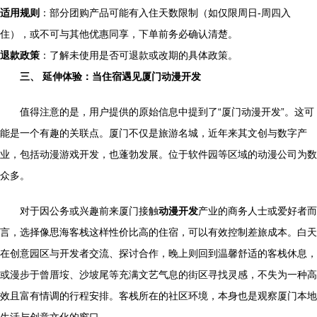
适用规则
：部分团购产品可能有入住天数限制（如仅限周日-周四入
住），或不可与其他优惠同享，下单前务必确认清楚。
退款政策
：了解未使用是否可退款或改期的具体政策。
三、 延伸体验：当住宿遇见厦门动漫开发
值得注意的是，用户提供的原始信息中提到了“厦门动漫开发”。这可
能是一个有趣的关联点。厦门不仅是旅游名城，近年来其文创与数字产
业，包括动漫游戏开发，也蓬勃发展。位于软件园等区域的动漫公司为数
众多。
对于因公务或兴趣前来厦门接触
动漫开发
产业的商务人士或爱好者而
言，选择像思海客栈这样性价比高的住宿，可以有效控制差旅成本。白天
在创意园区与开发者交流、探讨合作，晚上则回到温馨舒适的客栈休息，
或漫步于曾厝垵、沙坡尾等充满文艺气息的街区寻找灵感，不失为一种高
效且富有情调的行程安排。客栈所在的社区环境，本身也是观察厦门本地