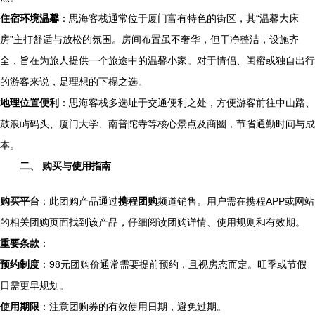
住宿环境温馨
：思海客栈通常位于厦门富有特色的街区，其“温馨大床
房”主打舒适与放松的氛围。房间布置虽不奢华，但干净整洁，设施齐
全，旨在为旅人提供一个旅途中的温馨小家。对于情侣、闺蜜或独自出行
的游客来说，是理想的下榻之选。
地理位置便利
：思海客栈多选址于交通便利之处，方便游客前往中山路、
鼓浪屿码头、厦门大学、南普陀寺等核心景点及商圈，节省通勤时间与成
本。
二、 购买与使用指南
购买平台
：此团购产品通过
携程团购
频道销售。用户需在携程APP或网站
的相关团购页面找到该产品，仔细阅读团购详情、使用规则和有效期。
重要条款
：
预约制度
：98元团购价通常需要提前预约，且视房态而定。旺季或节假
日需更早规划。
使用期限
：注意团购券的有效使用日期，避免过期。