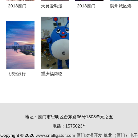
画”跨界新
2018厦门
天翼爱动漫
2018厦门
滨州城区焕
趋势
国际动漫节
携5G新产
国际动漫节
新颜 控规
衍生品大赛
品亮相第十
游戏开发大
图勾勒重庆
十大知名IP
二届厦门国
赛报名启动
焕发展轴，
助力厦门动
际动漫节
助力厦门动
厦门动漫照
漫产业新跨
漫产业腾飞
亮发展之路
越
积极践行
重庆福康物
ESG理念
业管理与厦
以绿色引擎
门动漫开发
驱动可持续
跨界合作的
发展
新篇章
地址：厦门市思明区台东路66号1308单元之五
电话：1575023**
Copyright © 2026
www.cnalligator.com
厦门动漫开发
鼍龙（厦门）电子