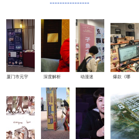
----------------
厦门市元宇
深度解析
动漫迷
爆款《哪
宙产业联盟
凤凰互娱重
的“幻想世
吒》票房破
成立 开启
磅参展厦门
界” 第六届
10亿！全片
动漫开发崭
动漫游戏产
厦门子鱼动
最燃场面出
新篇章
业发展峰
漫展盛大开
自厦门这家
会，演
幕 厦门动
动漫公司
绎“翻阅·漫
漫开发