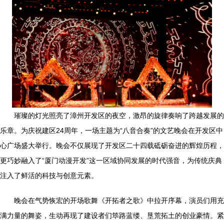
璀璨的灯光照亮了漳州开发区的夜空，激昂的旋律奏响了跨越发展的
乐章。为庆祝建区24周年，一场主题为“八音合奏”的文艺晚会在开发区中
心广场盛大举行。晚会不仅展现了开发区二十四载砥砺奋进的辉煌历程，
更巧妙融入了“厦门动漫开发”这一区域协同发展的时代强音，为传统庆典
注入了鲜活的科技与创意元素。
晚会在气势恢宏的开场歌舞《开拓者之歌》中拉开序幕，演员们用充
满力量的舞姿，生动再现了建设者们筚路蓝缕、垦荒拓土的创业豪情。紧