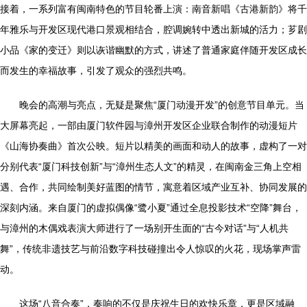
接着，一系列富有闽南特色的节目轮番上演：南音新唱《古港新韵》将千
年雅乐与开发区现代港口景观相结合，腔调婉转中透出新城的活力；芗剧
小品《家的变迁》则以诙谐幽默的方式，讲述了普通家庭伴随开发区成长
而发生的幸福故事，引发了观众的强烈共鸣。
晚会的高潮与亮点，无疑是聚焦“厦门动漫开发”的创意节目单元。当
大屏幕亮起，一部由厦门软件园与漳州开发区企业联合制作的动漫短片
《山海协奏曲》首次公映。短片以精美的画面和动人的故事，虚构了一对
分别代表“厦门科技创新”与“漳州生态人文”的精灵，在闽南金三角上空相
遇、合作，共同绘制美好蓝图的情节，寓意着区域产业互补、协同发展的
深刻内涵。来自厦门的虚拟偶像“鹭小夏”通过全息投影技术“空降”舞台，
与漳州的木偶戏表演大师进行了一场别开生面的“古今对话”与“人机共
舞”，传统非遗技艺与前沿数字科技碰撞出令人惊叹的火花，现场掌声雷
动。
这场“八音合奏”，奏响的不仅是庆祝生日的欢快乐章，更是区域融