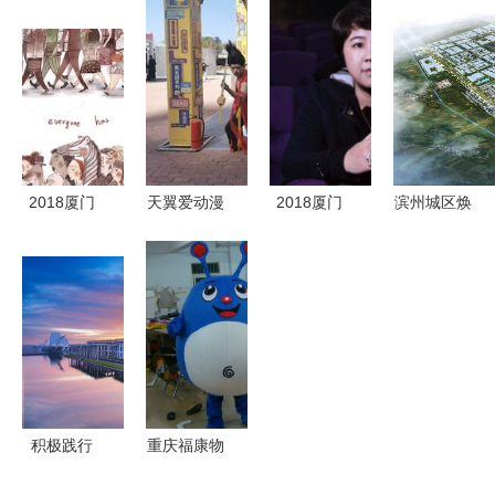
成立 开启
磅参展厦门
界” 第六届
10亿！全片
动漫开发崭
动漫游戏产
厦门子鱼动
最燃场面出
新篇章
业发展峰
漫展盛大开
自厦门这家
会，演
幕 厦门动
动漫公司
绎“翻阅·漫
漫开发
画”跨界新
2018厦门
天翼爱动漫
2018厦门
滨州城区焕
趋势
国际动漫节
携5G新产
国际动漫节
新颜 控规
衍生品大赛
品亮相第十
游戏开发大
图勾勒重庆
十大知名IP
二届厦门国
赛报名启动
焕发展轴，
助力厦门动
际动漫节
助力厦门动
厦门动漫照
漫产业新跨
漫产业腾飞
亮发展之路
越
积极践行
重庆福康物
ESG理念
业管理与厦